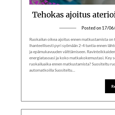
Tehokas ajoitus ateri
Posted on
17/06
Ruokailun oikea ajoitus ennen matkustamista on
Ihanteellisesti pyri syömään 2-4 tuntia ennen läht
ja epämukavuuden välttämiseen. Ravinteikkaiden 
energiatasoasi ja koko matkakokemustasi. Key sec
ruokailuaika ennen matkustamista? Suositeltu ruo
automatkoilla Suositeltu…
R