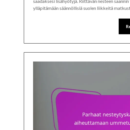
saadaksesi lisähyötyjä. Riittävän nesteen saannin 
ylläpitämään säännöllisiä suolen liikkeitä matku
R