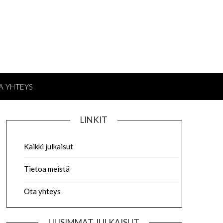
A YHTEYS
LINKIT
Kaikki julkaisut
Tietoa meistä
Ota yhteys
UUSIMMAT JULKAISUT