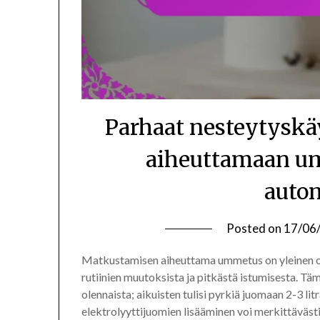
Parhaat nesteytysk
aiheuttamaan um
auto
Posted on
17/06
Matkustamisen aiheuttama ummetus on yleinen on
rutiinien muutoksista ja pitkästä istumisesta. T
olennaista; aikuisten tulisi pyrkiä juomaan 2-3 litr
elektrolyyttijuomien lisääminen voi merkittäväst