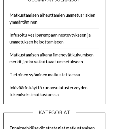
Matkustamisen aiheuttamien ummetusriskien
ymmärtäminen
Infusoitu vesi parempaan nesteytykseen ja
ummetuksen helpottamiseen
Matkustamisen aikana ilmenevät kuivumisen
merkit, jotka vaikuttavat ummetukseen
Tietoinen syöminen matkustettaessa
Inkiväärin käyttö ruoansulatusterveyden
tukemiseksi matkustaessa
KATEGORIAT
Ennaltaehkäisevät strategiat matkustamisen