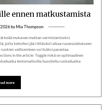
oille ennen matkustamista
/2026
by
Mia Thompson
 tärkeää mukavan matkan varmistamiseksi.
öä, jotta kehollesi jää riittävästi aikaa ruoansulatukseen
ruokien valitseminen voi lisäksi parantaa
tions in the article: Toggle mikä on optimaalinen
kailuaika lentomatkoilla Suositeltu ruokailuaika
ead more