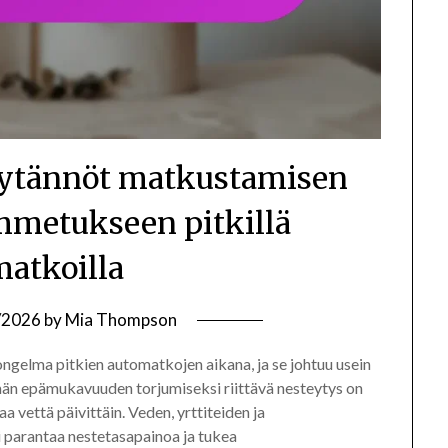
äytännöt matkustamisen
metukseen pitkillä
matkoilla
/2026
by
Mia Thompson
gelma pitkien automatkojen aikana, ja se johtuu usein
ämän epämukavuuden torjumiseksi riittävä nesteytys on
aa vettä päivittäin. Veden, yrttiteiden ja
i parantaa nestetasapainoa ja tukea